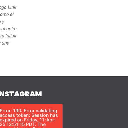
ogo Link
cómo el
g y
al entre
a influir
r una
INSTAGRAM
Error: 190: Error validating
access token: Session has
expired on Friday, 11-Apr-
25 13:51:15 PDT. The