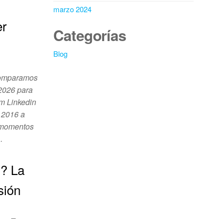
marzo 2024
er
Categorías
Blog
Comparamos
n 2026 para
am Linkedin
 2016 a
o-momentos
…
? La
sión