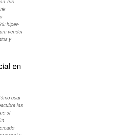
an Tus
ink
la
6: hiper-
para vender
tos y
cial en
Cómo usar
escubre las
ue sí
in
mercado