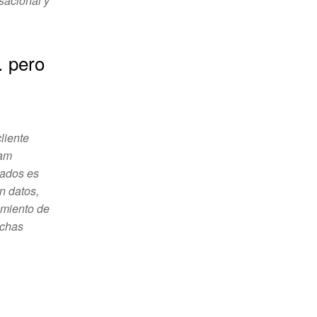
sacional y
… pero
liente
ram
cados es
n datos,
amiento de
uchas