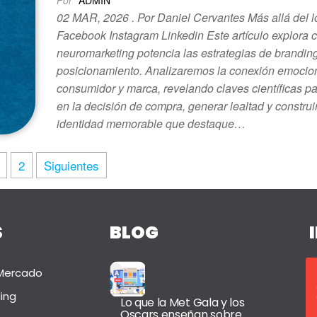
Por
ADMIN
02 MAR, 2026 . Por Daniel Cervantes Más allá del l
Facebook Instagram Linkedin Este artículo explora 
neuromarketing potencia las estrategias de brandin
posicionamiento. Analizaremos la conexión emocion
consumidor y marca, revelando claves científicas par
en la decisión de compra, generar lealtad y construi
identidad memorable que destaque…
2
Siguientes
S
BLOG
 Mercado
ing
Lo que la Met Gala y los
Oscars enseñan sobre